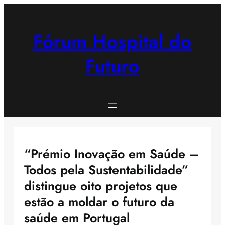
Saltar
para
o
Fórum Hospital do
conteúdo
Futuro
“Prémio Inovação em Saúde –
Todos pela Sustentabilidade”
distingue oito projetos que
estão a moldar o futuro da
saúde em Portugal