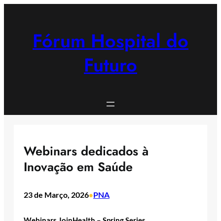
Saltar
para
o
Fórum Hospital do
conteúdo
Futuro
Webinars dedicados à
Inovação em Saúde
23 de Março, 2026
PNA
•
Webinars JoinHealth – Spring Series