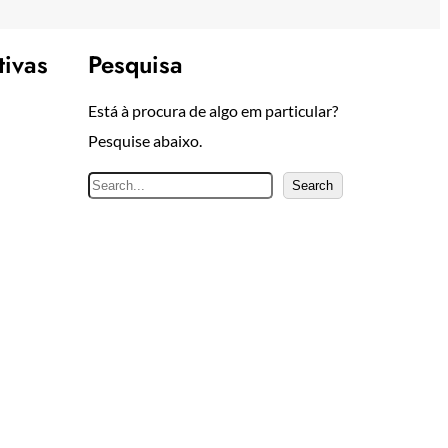
tivas
Pesquisa
Está à procura de algo em particular?
Pesquise abaixo.
P
Search
e
s
q
u
i
s
a
r