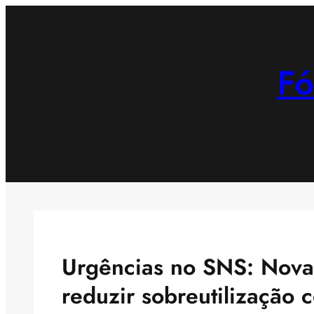
Saltar
para
o
Fó
conteúdo
Urgências no SNS: Nova
reduzir sobreutilização 