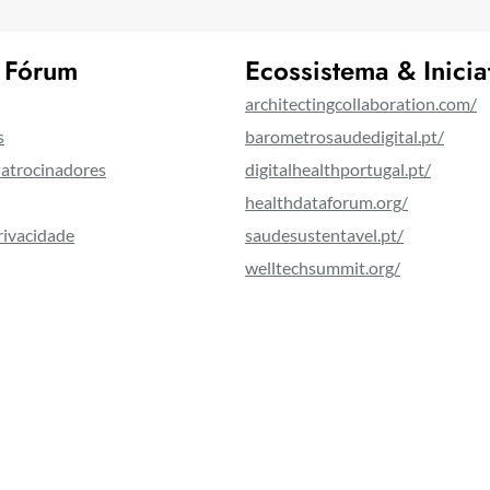
 Fórum
Ecossistema & Inicia
architectingcollaboration.com/
s
barometrosaudedigital.pt/
Patrocinadores
digitalhealthportugal.pt/
healthdataforum.org/
Privacidade
saudesustentavel.pt/
welltechsummit.org/