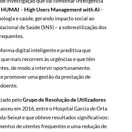
e investigação que vai combinar Inteligência
O
HUMAI
–
High Users Management with AI
–
nologia e saúde, gerando impacto social ao
Nacional de Saúde (SNS) – a sobreutilização dos
frequentes.
orma digital inteligente e preditiva que
 que mais recorrem às urgências e que têm
entes, de modo a intervir oportunamente.
se promover uma gestão da prestação de
 doente.
iciado pelo
Grupo de Resolução de Utilizadores
nasceu em 2016, entre o Hospital Garcia de Orta
-Seixal e que obteve resultados significativos:
amentos de utentes frequentes e uma redução de