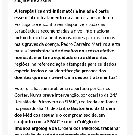
subjacente à asma”.
A terapêutica anti-inflamatória inalada é parte
essencial do tratamento da asma
e, apesar de, em
Portugal, se encontrarem disponíveis todas as
terapêuticas recomendadas a nível internacional,
incluindo medicamentos inovadores para as formas
mais graves da doença, Pedro Carreiro Martins alerta
para a “
persistência de desafios no acesso efetivo,
nomeadamente na equidade entre diferentes
regiões, na referenciação atempada para cuidados
especializados e na identificação precoce dos
doentes que mais beneficiam destes tratamentos
”.
Este foi, aliás, um problema reportado por Carlos
Cortes. Numa breve intervenção, por ocasião da 24.ª
Reunião da Primavera da SPAIC, realizada em Tomar,
no passado dia 18 de abril,
o Bastonário da Ordem
dos Médicos assumiu o compromisso de, em
conjunto com a SPAIC e com o Colégio de
Imunoalergologia da Ordem dos Médicos, trabalhar
na revisão da rede de referenciação e colaborar na