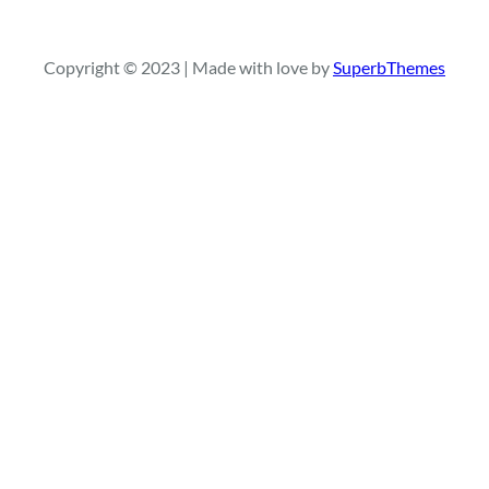
s
q
Copyright © 2023 | Made with love by
SuperbThemes
u
i
s
a
r