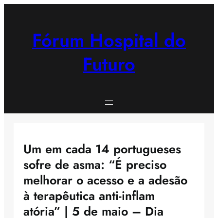
Saltar
para
o
Fórum Hospital do
conteúdo
Futuro
Um em cada 14 portugueses
sofre de asma: “É preciso
melhorar o acesso e a adesão
à terapêutica anti-inflam
atória” | 5 de maio – Dia