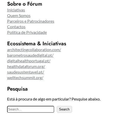
Sobre o Fórum
Iniciativas
Quem Somos
Parceiros e Patrocinadores
Contactos
Política de Privacidade
Ecossistema & Iniciativas
architectingcollaboration.com/
barometrosaudedigital.pt/
digitalhealthportugal.pt/
healthdataforum.org/
saudesustentavel.pt/
welltechsummit.org/
Pesquisa
Está à procura de algo em particular? Pesquise abaixo.
P
Search
e