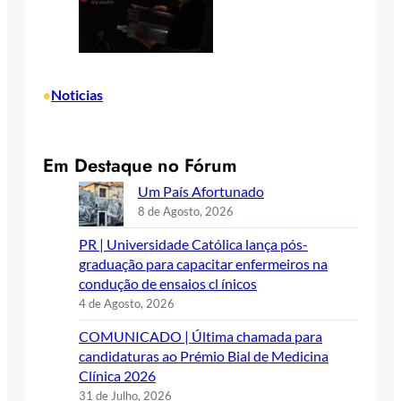
Noticias
•
Em Destaque no Fórum
Um País Afortunado
8 de Agosto, 2026
PR | Universidade Católica lança pós-
graduação para capacitar enfermeiros na
condução de ensaios cl ínicos
4 de Agosto, 2026
COMUNICADO | Última chamada para
candidaturas ao Prémio Bial de Medicina
Clínica 2026
31 de Julho, 2026