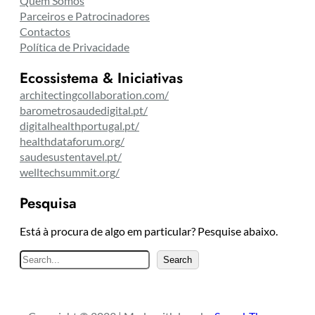
Quem Somos
Parceiros e Patrocinadores
Contactos
Política de Privacidade
Ecossistema & Iniciativas
architectingcollaboration.com/
barometrosaudedigital.pt/
digitalhealthportugal.pt/
healthdataforum.org/
saudesustentavel.pt/
welltechsummit.org/
Pesquisa
Está à procura de algo em particular? Pesquise abaixo.
P
Search
e
s
q