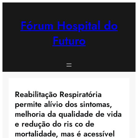
Saltar
para
o
Fórum Hospital do
conteúdo
Futuro
Reabilitação Respiratória
permite alívio dos sintomas,
melhoria da qualidade de vida
e redução do ris co de
mortalidade, mas é acessível