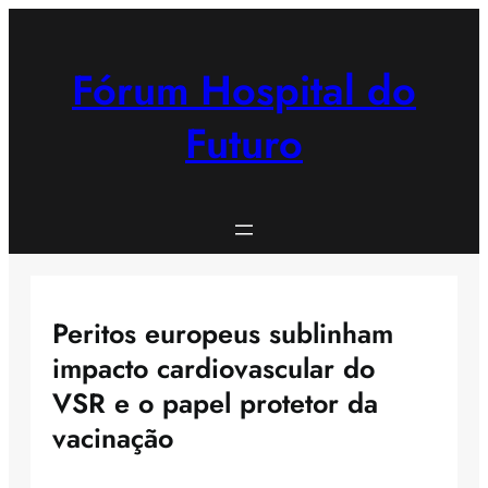
Saltar
para
o
Fórum Hospital do
conteúdo
Futuro
Peritos europeus sublinham
impacto cardiovascular do
VSR e o papel protetor da
vacinação