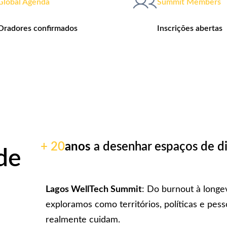
Global Agenda
Summit Members
Oradores confirmados
Inscrições abertas
+ 20
anos
a desenhar espaços de d
de
Lagos WellTech Summit
: Do burnout à longev
exploramos como territórios, políticas e pe
realmente cuidam.