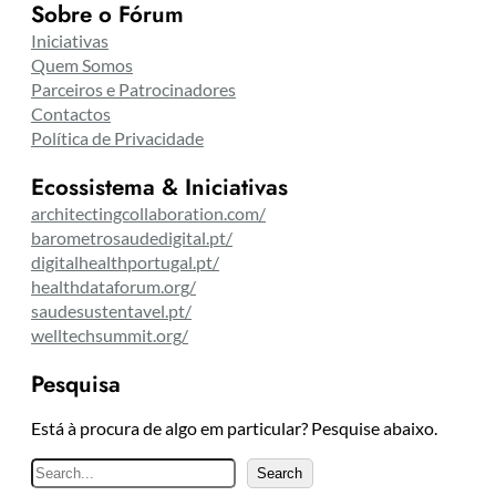
Sobre o Fórum
Iniciativas
Quem Somos
Parceiros e Patrocinadores
Contactos
Política de Privacidade
Ecossistema & Iniciativas
architectingcollaboration.com/
barometrosaudedigital.pt/
digitalhealthportugal.pt/
healthdataforum.org/
saudesustentavel.pt/
welltechsummit.org/
Pesquisa
Está à procura de algo em particular? Pesquise abaixo.
P
Search
e