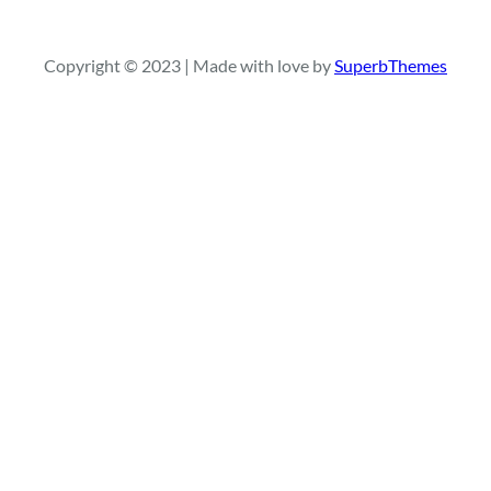
s
q
Copyright © 2023 | Made with love by
SuperbThemes
u
i
s
a
r