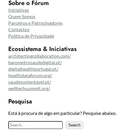
Sobre o Fórum
Iniciativas
Quem Somos
Parceiros e Patrocinadores
Contactos
Política de Privacidade
Ecossistema & Iniciativas
architectingcollaboration.com/
barometrosaudedigital.pt/
digitalhealthportugal.pt/
healthdataforum.org/
saudesustentavel.pt/
welltechsummit.org/
Pesquisa
Está à procura de algo em particular? Pesquise abaixo.
P
Search
e