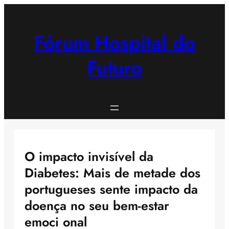
Saltar
para
o
Fórum Hospital do
conteúdo
Futuro
O impacto invisível da
Diabetes: Mais de metade dos
portugueses sente impacto da
doença no seu bem-estar
emoci onal