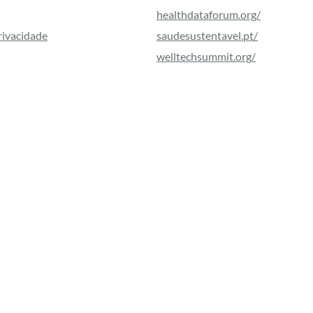
healthdataforum.org/
Privacidade
saudesustentavel.pt/
welltechsummit.org/