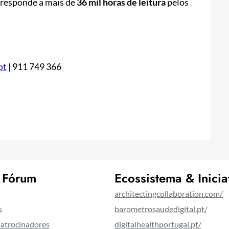
orresponde a mais de
36 mil horas de leitura
pelos
pt
| 911 749 366
 Fórum
Ecossistema & Inicia
architectingcollaboration.com/
s
barometrosaudedigital.pt/
Patrocinadores
digitalhealthportugal.pt/