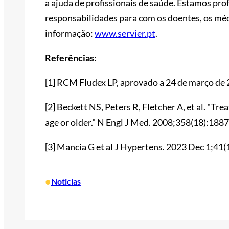
a ajuda de profissionais de saúde. Estamos pr
responsabilidades para com os doentes, os médi
informação:
www.servier.pt
.
Referências:
[1] RCM Fludex LP, aprovado a 24 de março de 
[2] Beckett NS, Peters R, Fletcher A, et al. "Tr
age or older." N Engl J Med. 2008;358(18):188
[3] Mancia G et al J Hypertens. 2023 Dec 1;41
•
Noticias