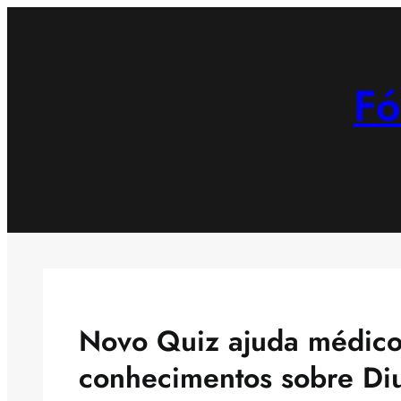
Saltar
para
o
Fó
conteúdo
Novo Quiz ajuda médicos
conhecimentos sobre Diu