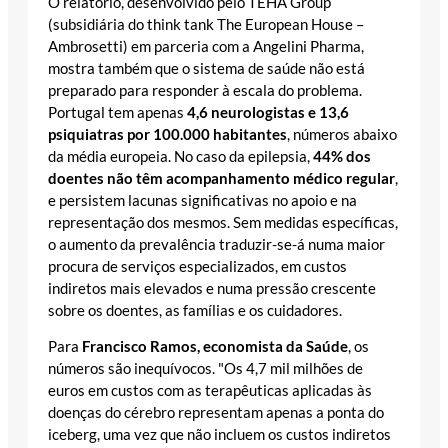
O relatório, desenvolvido pelo TEHA Group
(subsidiária do think tank The European House –
Ambrosetti) em parceria com a Angelini Pharma,
mostra também que o sistema de saúde não está
preparado para responder à escala do problema.
Portugal tem apenas
4,6 neurologistas e 13,6
psiquiatras por 100.000 habitantes
, números abaixo
da média europeia. No caso da epilepsia,
44% dos
doentes não têm acompanhamento médico regular
,
e persistem lacunas significativas no apoio e na
representação dos mesmos. Sem medidas específicas,
o aumento da prevalência traduzir-se-á numa maior
procura de serviços especializados, em custos
indiretos mais elevados e numa pressão crescente
sobre os doentes, as famílias e os cuidadores.
Para
Francisco Ramos, economista da Saúde
, os
números são inequívocos. "Os 4,7 mil milhões de
euros em custos com as terapêuticas aplicadas às
doenças do cérebro representam apenas a ponta do
iceberg, uma vez que não incluem os custos indiretos