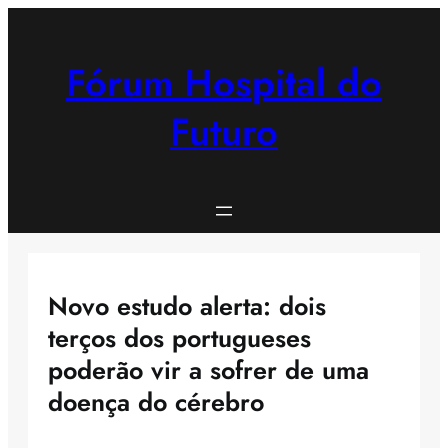
Saltar
para
o
Fórum Hospital do
conteúdo
Futuro
Novo estudo alerta: dois
terços dos portugueses
poderão vir a sofrer de uma
doença do cérebro