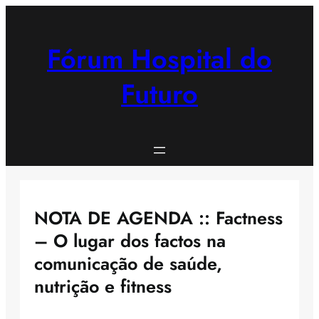
Saltar
para
o
Fórum Hospital do
conteúdo
Futuro
NOTA DE AGENDA :: Factness
– O lugar dos factos na
comunicação de saúde,
nutrição e fitness