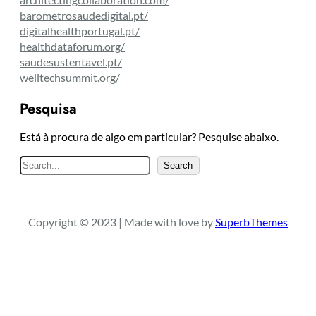
barometrosaudedigital.pt/
digitalhealthportugal.pt/
healthdataforum.org/
saudesustentavel.pt/
welltechsummit.org/
Pesquisa
Está à procura de algo em particular? Pesquise abaixo.
P
Search
e
s
q
Copyright © 2023 | Made with love by
SuperbThemes
u
i
s
a
r