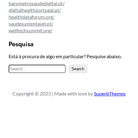
barometrosaudedigital.pt/
digitalhealthportugal.pt/
healthdataforum.org/
saudesustentavel.pt/
welltechsummit.org/
Pesquisa
Está à procura de algo em particular? Pesquise abaixo.
P
Search
e
s
q
Copyright © 2023 | Made with love by
SuperbThemes
u
i
s
a
r