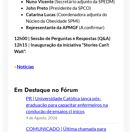
Nuno Vicente
(Secretário adjunto da SPEDM)
John Preto
(Presidente da SPCO)
Catarina Lucas
(Coordenadora adjunta do
Núcleo da Obesidade SPMI)
Representante da APMGF
(A confirmar)
12h00 | Sessão de Perguntas e Respostas (Q&A)
12h15
|
Inauguração da iniciativa “Stories Can’t
Wait”.
Noticias
•
Em Destaque no Fórum
PR | Universidade Católica lança pós-
graduação para capacitar enfermeiros na
condução de ensaios cl ínicos
4 de Agosto, 2026
COMUNICADO | Última chamada para