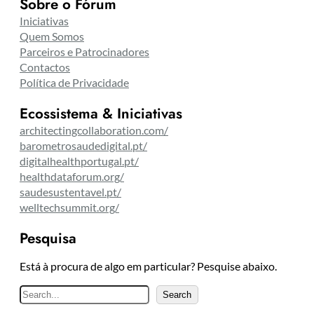
Sobre o Fórum
Iniciativas
Quem Somos
Parceiros e Patrocinadores
Contactos
Política de Privacidade
Ecossistema & Iniciativas
architectingcollaboration.com/
barometrosaudedigital.pt/
digitalhealthportugal.pt/
healthdataforum.org/
saudesustentavel.pt/
welltechsummit.org/
Pesquisa
Está à procura de algo em particular? Pesquise abaixo.
P
Search
e