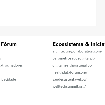
 Fórum
Ecossistema & Inicia
architectingcollaboration.com/
s
barometrosaudedigital.pt/
Patrocinadores
digitalhealthportugal.pt/
healthdataforum.org/
Privacidade
saudesustentavel.pt/
welltechsummit.org/