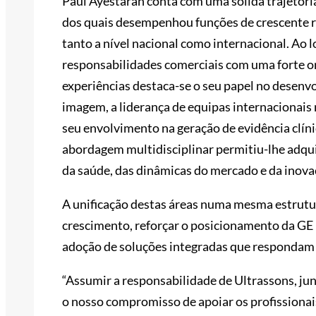
Paul Ayestaran conta com uma sólida trajetóri
dos quais desempenhou funções de crescente r
tanto a nível nacional como internacional. Ao 
responsabilidades comerciais com uma forte ori
experiências destaca-se o seu papel no desenv
imagem, a liderança de equipas internacionais
seu envolvimento na geração de evidência clíni
abordagem multidisciplinar permitiu-lhe adq
da saúde, das dinâmicas do mercado e da inovaçã
A unificação destas áreas numa mesma estrutu
crescimento, reforçar o posicionamento da GE 
adoção de soluções integradas que respondam a
“Assumir a responsabilidade de Ultrassons, ju
o nosso compromisso de apoiar os profissionai