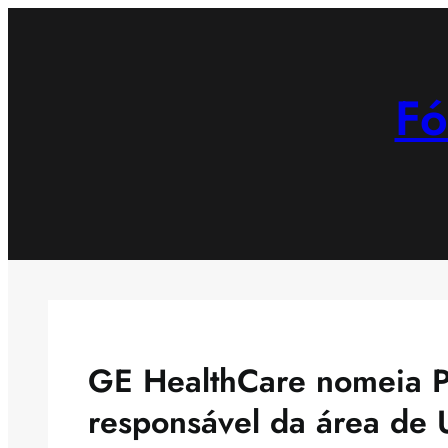
Saltar
para
o
Fó
conteúdo
GE HealthCare nomeia P
responsável da área de 