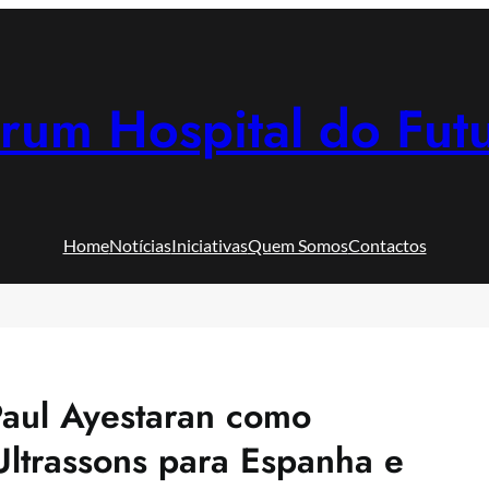
rum Hospital do Fut
Home
Notícias
Iniciativas
Quem Somos
Contactos
aul Ayestaran como
Ultrassons para Espanha e