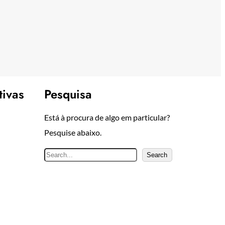
tivas
Pesquisa
Está à procura de algo em particular?
Pesquise abaixo.
P
Search
e
s
q
u