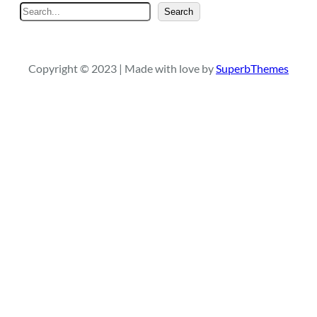
P
Search
e
s
q
Copyright © 2023 | Made with love by
SuperbThemes
u
i
s
a
r