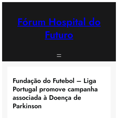
Saltar
para
o
Fórum Hospital do
conteúdo
Futuro
Fundação do Futebol – Liga
Portugal promove campanha
associada à Doença de
Parkinson