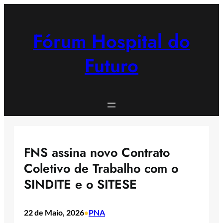
Saltar
para
o
Fórum Hospital do
conteúdo
Futuro
FNS assina novo Contrato
Coletivo de Trabalho com o
SINDITE e o SITESE
22 de Maio, 2026
PNA
•