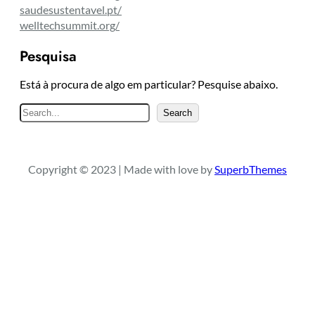
saudesustentavel.pt/
welltechsummit.org/
Pesquisa
Está à procura de algo em particular? Pesquise abaixo.
P
Search
e
s
q
Copyright © 2023 | Made with love by
SuperbThemes
u
i
s
a
r