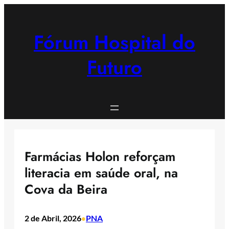
Saltar
para
o
Fórum Hospital do
conteúdo
Futuro
Farmácias Holon reforçam
literacia em saúde oral, na
Cova da Beira
2 de Abril, 2026
PNA
•