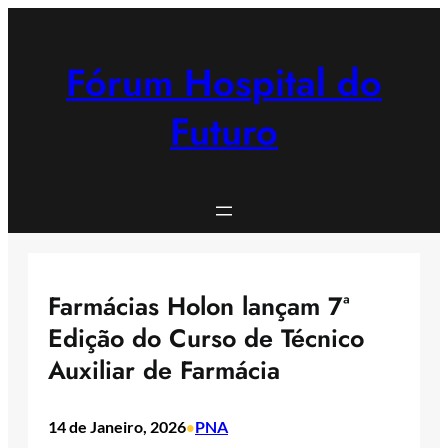
Saltar
para
o
Fórum Hospital do
conteúdo
Futuro
Farmácias Holon lançam 7ª
Edição do Curso de Técnico
Auxiliar de Farmácia
14 de Janeiro, 2026
PNA
•