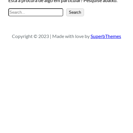
Está à procura de algo em particular? Pesquise abaixo.
P
Search
e
s
q
Copyright © 2023 | Made with love by
SuperbThemes
u
i
s
a
r