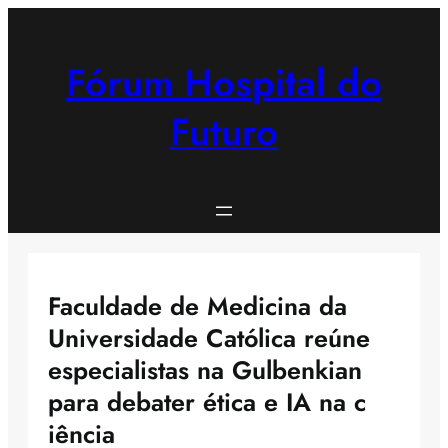
Saltar
para
o
Fórum Hospital do
conteúdo
Futuro
Faculdade de Medicina da
Universidade Católica reúne
especialistas na Gulbenkian
para debater ética e IA na c
iência