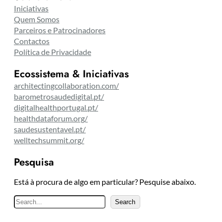
Iniciativas
Quem Somos
Parceiros e Patrocinadores
Contactos
Política de Privacidade
Ecossistema & Iniciativas
architectingcollaboration.com/
barometrosaudedigital.pt/
digitalhealthportugal.pt/
healthdataforum.org/
saudesustentavel.pt/
welltechsummit.org/
Pesquisa
Está à procura de algo em particular? Pesquise abaixo.
P
Search
e
s