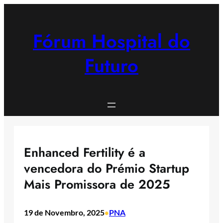
Saltar
para
o
Fórum Hospital do
conteúdo
Futuro
Enhanced Fertility é a
vencedora do Prémio Startup
Mais Promissora de 2025
19 de Novembro, 2025
PNA
•