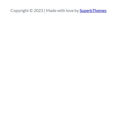
q
Copyright © 2023 | Made with love by
SuperbThemes
u
i
s
a
r