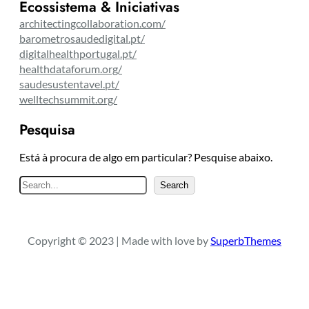
Ecossistema & Iniciativas
architectingcollaboration.com/
barometrosaudedigital.pt/
digitalhealthportugal.pt/
healthdataforum.org/
saudesustentavel.pt/
welltechsummit.org/
Pesquisa
Está à procura de algo em particular? Pesquise abaixo.
P
Search
e
s
q
Copyright © 2023 | Made with love by
SuperbThemes
u
i
s
a
r