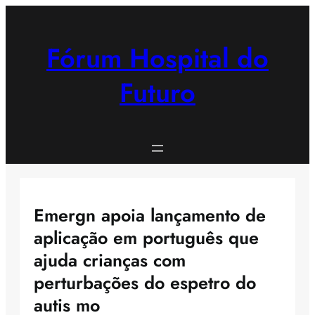
Saltar
para
o
Fórum Hospital do
conteúdo
Futuro
Emergn apoia lançamento de
aplicação em português que
ajuda crianças com
perturbações do espetro do
autis mo