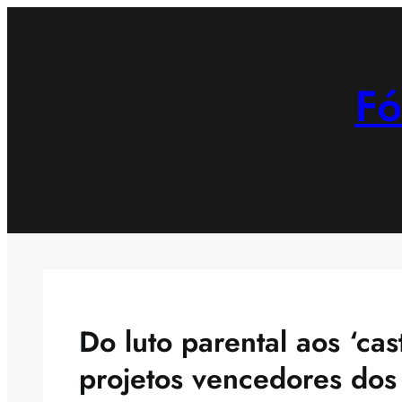
Saltar
para
o
Fó
conteúdo
Do luto parental aos ‘cas
projetos vencedores dos