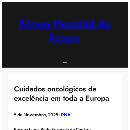
Saltar
para
o
Fórum Hospital do
conteúdo
Futuro
Cuidados oncológicos de
excelência em toda a Europa
5 de Novembro, 2025
PNA
•
Europa lança Rede Europeia de Centros