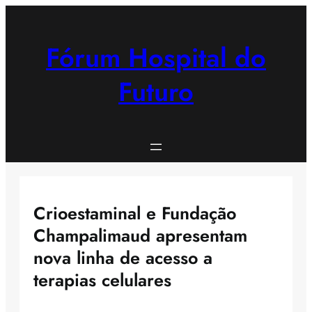
Saltar
para
o
Fórum Hospital do
conteúdo
Futuro
Crioestaminal e Fundação
Champalimaud apresentam
nova linha de acesso a
terapias celulares