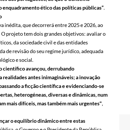
o enquadramento ético das políticas públicas”
.
o
va inédita, que decorrerá entre 2025 e 2026, ao
 O projeto tem dois grandes objetivos: avaliar o
os, da sociedade civil e das entidades
a de revisão do seu regime jurídico, adequada
lógico e social.
o científico avançou, derrubando
 realidades antes inimagináveis; a inovação
assando a ficção científica e evidenciando-se
bertas, heterogéneas, diversas e dinâmicas, num
am mais difíceis, mas também mais urgentes"
,
nçar o equilíbrio dinâmico entre estas
ública, o Governo e o Presidente da República