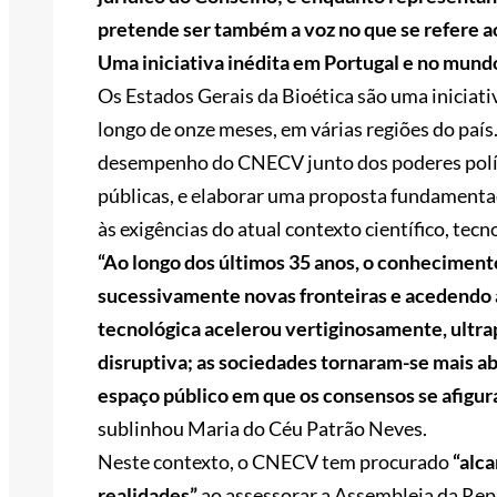
pretende ser também a voz no que se refere a
Uma iniciativa inédita em Portugal e no mund
Os Estados Gerais da Bioética são uma iniciati
longo de onze meses, em várias regiões do país.
desempenho do CNECV junto dos poderes polític
públicas, e elaborar uma proposta fundamentad
às exigências do atual contexto científico, tecno
“Ao longo dos últimos 35 anos, o conheciment
sucessivamente novas fronteiras e acedendo a
tecnológica acelerou vertiginosamente, ultrap
disruptiva; as sociedades tornaram-se mais a
espaço público em que os consensos se afigur
sublinhou Maria do Céu Patrão Neves.
Neste contexto, o CNECV tem procurado
“alca
realidades”
ao assessorar a Assembleia da Rep