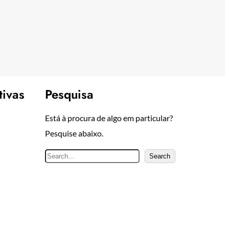
tivas
Pesquisa
Está à procura de algo em particular?
Pesquise abaixo.
P
Search
e
s
q
u