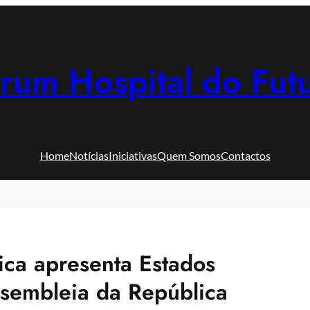
rum Hospital do Fut
Home
Notícias
Iniciativas
Quem Somos
Contactos
ica apresenta Estados
ssembleia da República