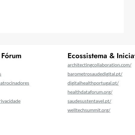
 Fórum
Ecossistema & Inicia
architectingcollaboration.com/
s
barometrosaudedigital.pt/
Patrocinadores
digitalhealthportugal.pt/
healthdataforum.org/
Privacidade
saudesustentavel.pt/
welltechsummit.org/