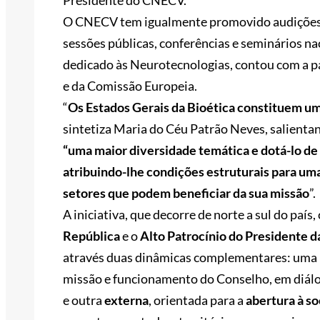
Presidente do CNECV.
O CNECV tem igualmente promovido audições a 
sessões públicas, conferências e seminários nac
dedicado às Neurotecnologias, contou com a 
e da Comissão Europeia.
“
Os Estados Gerais da Bioética constituem u
sintetiza Maria do Céu Patrão Neves, salienta
“uma maior diversidade temática e dotá-lo de
atribuindo-lhe condições estruturais para um
setores que podem beneficiar da sua missão
”.
A iniciativa, que decorre de norte a sul do país
República
e o
Alto Patrocínio do Presidente 
através duas dinâmicas complementares: uma
missão e funcionamento do Conselho, em diálo
e outra
externa
, orientada para a
abertura à s