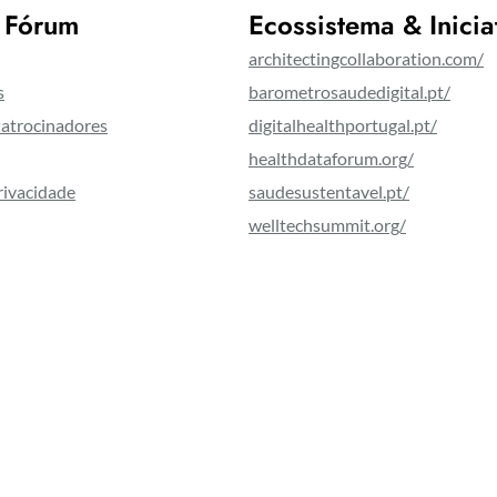
 Fórum
Ecossistema & Inicia
architectingcollaboration.com/
s
barometrosaudedigital.pt/
Patrocinadores
digitalhealthportugal.pt/
healthdataforum.org/
Privacidade
saudesustentavel.pt/
welltechsummit.org/