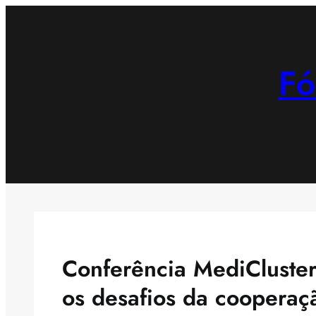
Saltar
para
o
Fó
conteúdo
Conferência MediCluster
os desafios da coopera