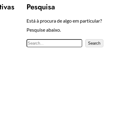
tivas
Pesquisa
Está à procura de algo em particular?
Pesquise abaixo.
P
Search
e
s
q
u
i
s
a
r