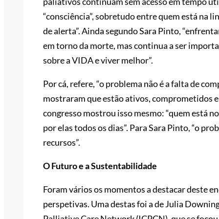
paliativos continuam sem acesso em tempo útil.
“consciência”, sobretudo entre quem está na lin
de alerta”. Ainda segundo Sara Pinto, “enfren
em torno da morte, mas continua a ser importan
sobre a VIDA e viver melhor”.
Por cá, refere, “o problema não é a falta de co
mostraram que estão ativos, comprometidos e q
congresso mostrou isso mesmo: “quem está no t
por elas todos os dias”. Para Sara Pinto, “o prob
recursos”.
O Futuro e a Sustentabilidade
Foram vários os momentos a destacar deste en
perspetivas. Uma destas foi a de Julia Downing,
Palliative Care Network (ICPCN), que se focou