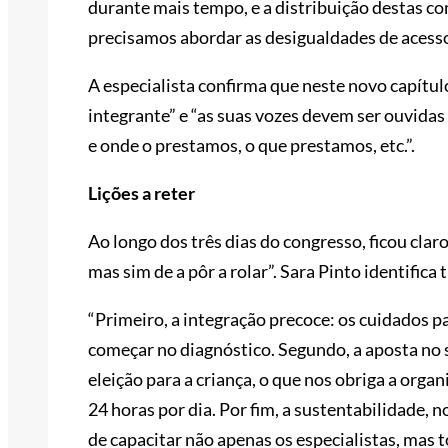
durante mais tempo, e a distribuição destas c
precisamos abordar as desigualdades de acesso
A especialista confirma que neste novo capítulo,
integrante” e “as suas vozes devem ser ouvid
e onde o prestamos, o que prestamos, etc.”.
Lições a reter
Ao longo dos três dias do congresso, ficou clar
mas sim de a pôr a rolar”. Sara Pinto identific
“Primeiro, a integração precoce: os cuidados p
começar no diagnóstico. Segundo, a aposta no s
eleição para a criança, o que nos obriga a orga
24 horas por dia. Por fim, a sustentabilidade
de capacitar não apenas os especialistas, mas t