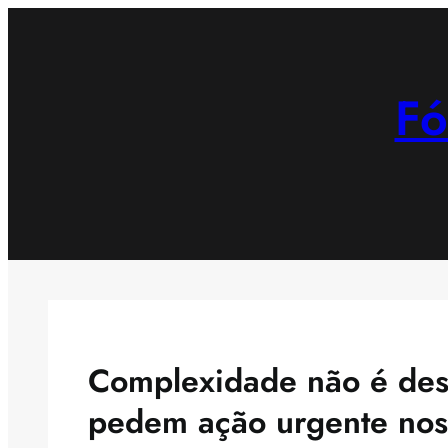
Saltar
para
o
Fó
conteúdo
Complexidade não é desc
pedem ação urgente nos 