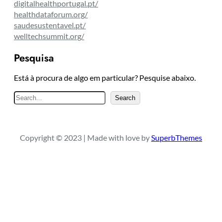
digitalhealthportugal.pt/
healthdataforum.org/
saudesustentavel.pt/
welltechsummit.org/
Pesquisa
Está à procura de algo em particular? Pesquise abaixo.
P
Search
e
s
q
Copyright © 2023 | Made with love by
SuperbThemes
u
i
s
a
r