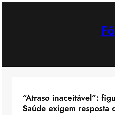
Saltar
para
o
Fó
conteúdo
“Atraso inaceitável”: fig
Saúde exigem resposta d