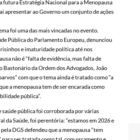
e a futura Estratégia Nacional para a Menopausa
vai apresentar ao Governo um conjunto de ações
ema foi uma das mais vincadas no evento.
de Pública do Parlamento Europeu, denunciou
isinhos e imaturidade política até nos
usa não é “falta de evidência, mas falta de
 o Bastonário da Ordem dos Advogados, João
 parvos” com que o tema ainda é tratado como “a
 que a menopausa tem de ser encarada como
bilidade pública”.
 saúde pública foi corroborada por várias
ral da Saúde, foi perentória: “estamos em 2026 e
el pela DGS defendeu que a menopausa “tem
 para ser tratada como tal, com orçamento e