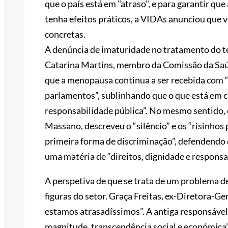
que o país está em "atraso", e para garantir qu
tenha efeitos práticos, a VIDAs anunciou que 
concretas.
A denúncia de imaturidade no tratamento do t
Catarina Martins, membro da Comissão da Saú
que a menopausa continua a ser recebida com “r
parlamentos”, sublinhando que o que está em ca
responsabilidade pública”. No mesmo sentido,
Massano, descreveu o “silêncio” e os “risinhos
primeira forma de discriminação”, defendendo
uma matéria de “direitos, dignidade e responsa
A perspetiva de que se trata de um problema de
figuras do setor. Graça Freitas, ex-Diretora-Ge
estamos atrasadíssimos”. A antiga responsáv
magnitude, transcendência social e económica”