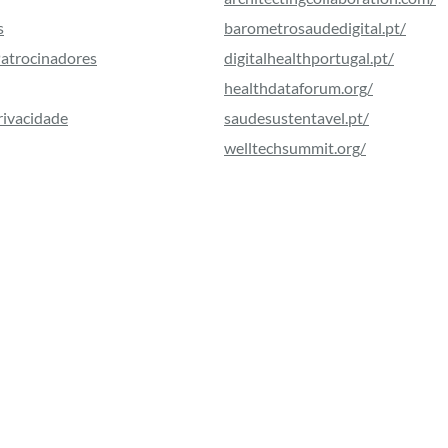
s
barometrosaudedigital.pt/
Patrocinadores
digitalhealthportugal.pt/
healthdataforum.org/
Privacidade
saudesustentavel.pt/
welltechsummit.org/