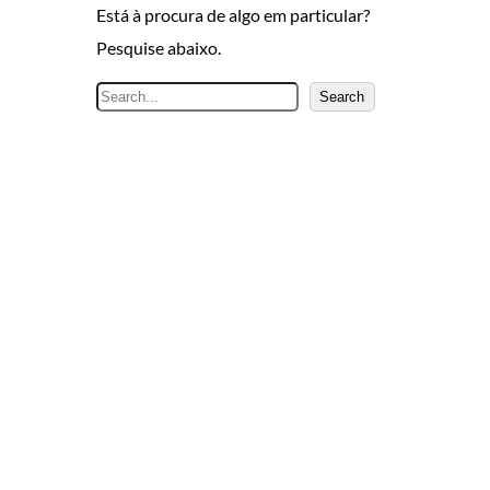
Está à procura de algo em particular?
Pesquise abaixo.
P
Search
e
s
q
u
i
s
a
r