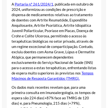
A
Portaria n.º 261/2024/1
, publicada em outubro de
2024, uniformizou as condições de prescrição e
dispensa de medicamentos relativas ao tratamento
de doentes com Artrite Reumatóide, Espondilite
Anquilosante, Artrite Psoriática, Artrite Idiopática
Juvenil Poliarticular, Psoríase em Placas, Doença de
Crohn e Colite Ulcerosa, permitindo o acesso às
terapêuticas biológicas no setor privado, através de
um regime excecional de comparticipação. Contudo,
excluiu doentes com Asma Grave, Lúpus e Dermatite
Atópica, que permanecem dependentes
exclusivamente do Serviço Nacional de Saúde (SNS)
para o acesso a estas terapêuticas, enfrentando listas
de espera muito superiores às previstas nos
Tempos
Máximos de Resposta Garantidos (TMRG).
Os dados mais recentes revelam que, para uma
primeira consulta em Imunoalergologia, os tempos de
espera são
224 dias
(+87% face ao TMRG de 120
dias) e, para Pneumologia, 215 dias (+79%),