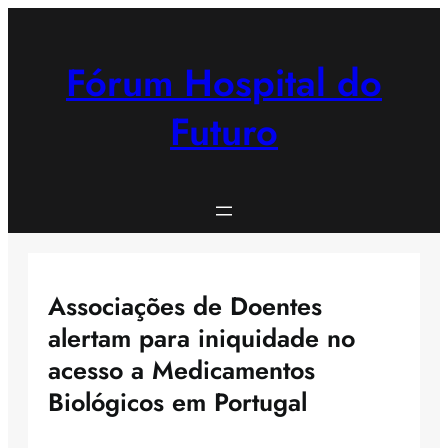
Saltar
para
o
Fórum Hospital do
conteúdo
Futuro
Associações de Doentes
alertam para iniquidade no
acesso a Medicamentos
Biológicos em Portugal