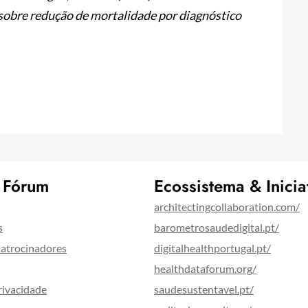
sobre redução de mortalidade por diagnóstico
 Fórum
Ecossistema & Inicia
architectingcollaboration.com/
s
barometrosaudedigital.pt/
Patrocinadores
digitalhealthportugal.pt/
healthdataforum.org/
Privacidade
saudesustentavel.pt/