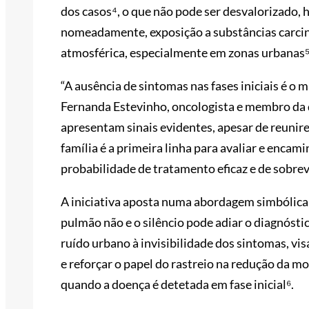
dos casos⁴, o que não pode ser desvalorizado,
nomeadamente, exposição a substâncias carcino
atmosférica, especialmente em zonas urbanas⁵
“A ausência de sintomas nas fases iniciais é o 
Fernanda Estevinho, oncologista e membro da 
apresentam sinais evidentes, apesar de reunir
família é a primeira linha para avaliar e encam
probabilidade de tratamento eficaz e de sobrev
A iniciativa aposta numa abordagem simbólica:
pulmão não e o silêncio pode adiar o diagnósti
ruído urbano à invisibilidade dos sintomas, vis
e reforçar o papel do rastreio na redução da m
quando a doença é detetada em fase inicial⁶.