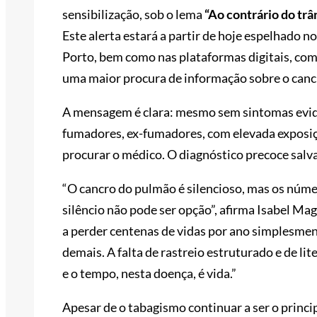
sensibilização, sob o lema
“Ao contrário do trâ
Este alerta estará a partir de hoje espelhado 
Porto, bem como nas plataformas digitais, com 
uma maior procura de informação sobre o canc
A mensagem é clara: mesmo sem sintomas evide
fumadores, ex-fumadores, com elevada exposiçã
procurar o médico. O diagnóstico precoce salva
“O cancro do pulmão é silencioso, mas os nú
silêncio não pode ser opção”, afirma Isabel M
a perder centenas de vidas por ano simplesmen
demais. A falta de rastreio estruturado e de lit
e o tempo, nesta doença, é vida.”
Apesar de o tabagismo continuar a ser o princi