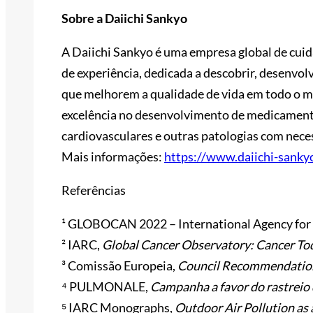
Sobre a Daiichi Sankyo
A Daiichi Sankyo é uma empresa global de cui
de experiência, dedicada a descobrir, desenvol
que melhorem a qualidade de vida em todo o m
excelência no desenvolvimento de medicamento
cardiovasculares e outras patologias com neces
Mais informações:
https://www.daiichi-sanky
Referências
¹ GLOBOCAN 2022 – International Agency for 
² IARC,
Global Cancer Observatory: Cancer To
³ Comissão Europeia,
Council Recommendation
⁴ PULMONALE,
Campanha a favor do rastreio
⁵ IARC Monographs,
Outdoor Air Pollution as