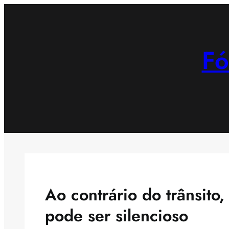
Saltar
para
o
Fó
conteúdo
Ao contrário do trânsito
pode ser silencioso