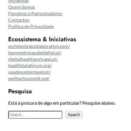
Iniciativas
Quem Somos
Parceiros e Patrocinadores
Contactos
Política de Privacidade
Ecossistema & Iniciativas
architectingcollaboration.com/
barometrosaudedigital.pt/
digitalhealthportugal.pt/
healthdataforum.org/
saudesustentavel.pt/
welltechsummit.org/
Pesquisa
Está à procura de algo em particular? Pesquise abaixo.
P
Search
e
s