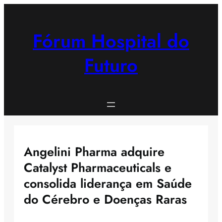
Saltar
para
o
Fórum Hospital do
conteúdo
Futuro
Angelini Pharma adquire
Catalyst Pharmaceuticals e
consolida liderança em Saúde
do Cérebro e Doenças Raras