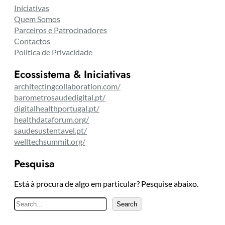
Iniciativas
Quem Somos
Parceiros e Patrocinadores
Contactos
Política de Privacidade
Ecossistema & Iniciativas
architectingcollaboration.com/
barometrosaudedigital.pt/
digitalhealthportugal.pt/
healthdataforum.org/
saudesustentavel.pt/
welltechsummit.org/
Pesquisa
Está à procura de algo em particular? Pesquise abaixo.
P
Search
e
s