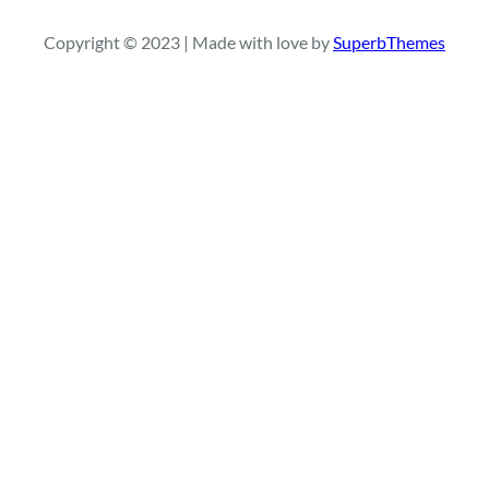
q
Copyright © 2023 | Made with love by
SuperbThemes
u
i
s
a
r