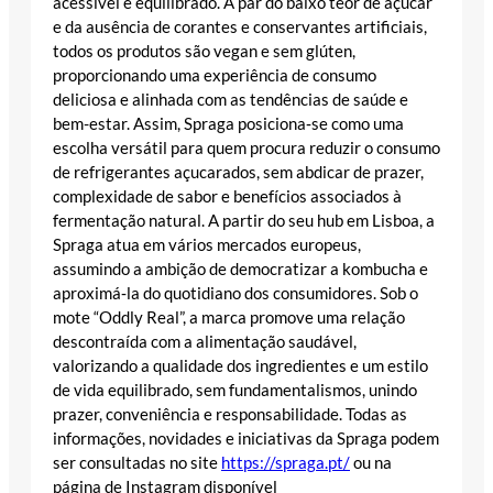
acessível e equilibrado. A par do baixo teor de açúcar
e da ausência de corantes e conservantes artificiais,
todos os produtos são vegan e sem glúten,
proporcionando uma experiência de consumo
deliciosa e alinhada com as tendências de saúde e
bem-estar. Assim, Spraga posiciona‑se como uma
escolha versátil para quem procura reduzir o consumo
de refrigerantes açucarados, sem abdicar de prazer,
complexidade de sabor e benefícios associados à
fermentação natural. A partir do seu hub em Lisboa, a
Spraga atua em vários mercados europeus,
assumindo a ambição de democratizar a kombucha e
aproximá‑la do quotidiano dos consumidores. Sob o
mote “Oddly Real”, a marca promove uma relação
descontraída com a alimentação saudável,
valorizando a qualidade dos ingredientes e um estilo
de vida equilibrado, sem fundamentalismos, unindo
prazer, conveniência e responsabilidade. Todas as
informações, novidades e iniciativas da Spraga podem
ser consultadas no site
https://spraga.pt/
ou na
página de Instagram disponível