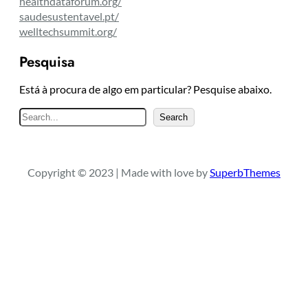
healthdataforum.org/
saudesustentavel.pt/
welltechsummit.org/
Pesquisa
Está à procura de algo em particular? Pesquise abaixo.
P
Search
e
s
q
Copyright © 2023 | Made with love by
SuperbThemes
u
i
s
a
r