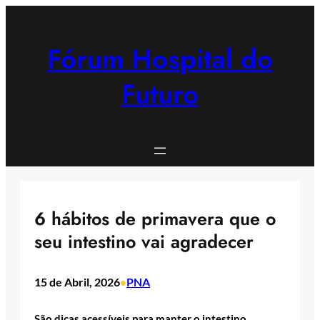
Saltar
para
o
Fórum Hospital do
conteúdo
Futuro
6 hábitos de primavera que o
seu intestino vai agradecer
15 de Abril, 2026
PNA
•
São dicas acessíveis para manter o intestino