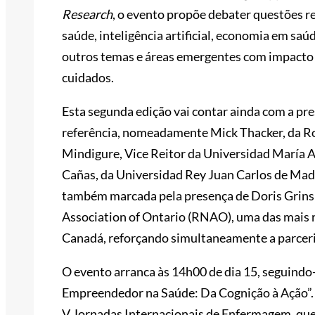
Research
, o evento propõe debater questões r
saúde, inteligência artificial, economia em saúd
outros temas e áreas emergentes com impacto 
cuidados.
Esta segunda edição vai contar ainda com a pre
referência, nomeadamente Mick Thacker, da Roy
Mindigure, Vice Reitor da Universidad María 
Cañas, da Universidad Rey Juan Carlos de Madri
também marcada pela presença de Doris Grinsp
Association of Ontario (RNAO), uma das mais
Canadá, reforçando simultaneamente a parceri
O evento arranca às 14h00 de dia 15, seguind
Empreendedor na Saúde: Da Cognição à Ação”. 
V Jornadas Internacionais de Enfermagem, qu