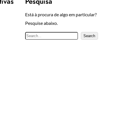
tivas
Pesquisa
Está à procura de algo em particular?
Pesquise abaixo.
P
Search
e
s
q
u
i
s
a
r