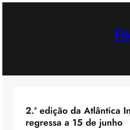
Saltar
para
o
Fó
conteúdo
2.ª edição da Atlântica 
regressa a 15 de junho