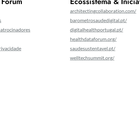
 Fórum
Ecossistema & Inicia
architectingcollaboration.com/
s
barometrosaudedigital.pt/
Patrocinadores
digitalhealthportugal.pt/
healthdataforum.org/
Privacidade
saudesustentavel.pt/
welltechsummit.org/