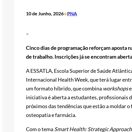
•
10 de Junho, 2026
PNA
–
Cinco dias de programação reforçam aposta na
de trabalho. Inscrições já se encontram abert
A ESSATLA, Escola Superior de Saúde Atlântica
Internacional Health Week, que terá lugar ent
um formato híbrido, que combina
workshops
e
iniciativa é aberta a estudantes, profissionais
próximos das tendências que estão a moldar o f
osteopatia e farmácia.
Com o tema
Smart Health: Strategic Approach