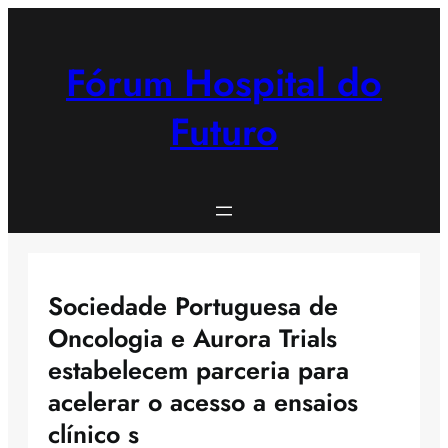
Saltar
para
o
Fórum Hospital do
conteúdo
Futuro
Sociedade Portuguesa de
Oncologia e Aurora Trials
estabelecem parceria para
acelerar o acesso a ensaios
clínico s