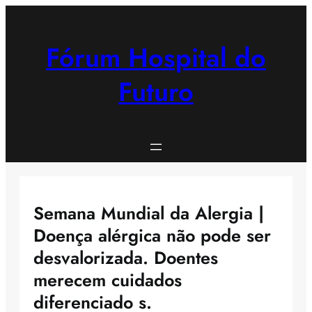
Saltar
para
o
Fórum Hospital do
conteúdo
Futuro
Semana Mundial da Alergia |
Doença alérgica não pode ser
desvalorizada. Doentes
merecem cuidados
diferenciado s.