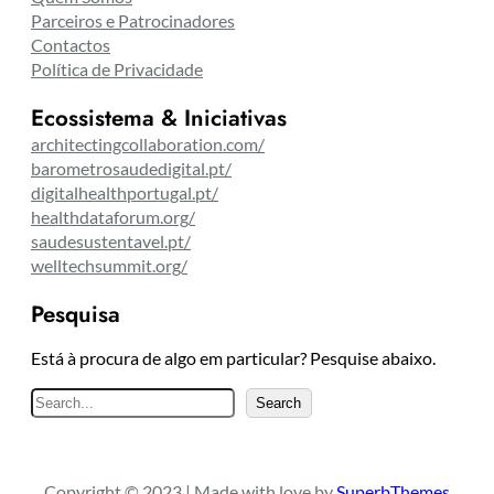
Parceiros e Patrocinadores
Contactos
Política de Privacidade
Ecossistema & Iniciativas
architectingcollaboration.com/
barometrosaudedigital.pt/
digitalhealthportugal.pt/
healthdataforum.org/
saudesustentavel.pt/
welltechsummit.org/
Pesquisa
Está à procura de algo em particular? Pesquise abaixo.
P
Search
e
s
q
Copyright © 2023 | Made with love by
SuperbThemes