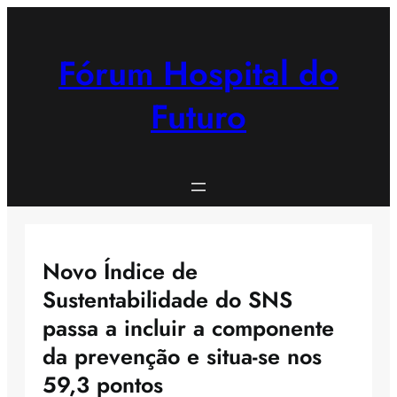
Saltar
para
o
Fórum Hospital do
conteúdo
Futuro
Novo Índice de
Sustentabilidade do SNS
passa a incluir a componente
da prevenção e situa-se nos
59,3 pontos