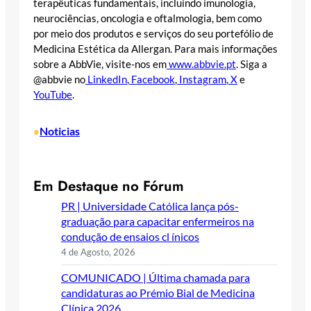
terapêuticas fundamentais, incluindo imunologia,
neurociências, oncologia e oftalmologia, bem como
por meio dos produtos e serviços do seu portefólio de
Medicina Estética da Allergan. Para mais informações
sobre a AbbVie, visite-nos em
www.abbvie.pt
. Siga a
@abbvie no
LinkedIn
,
Facebook
,
Instagram
,
X
e
YouTube
.
Noticias
•
Em Destaque no Fórum
PR | Universidade Católica lança pós-
graduação para capacitar enfermeiros na
condução de ensaios cl ínicos
4 de Agosto, 2026
COMUNICADO | Última chamada para
candidaturas ao Prémio Bial de Medicina
Clínica 2026