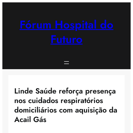
Saltar
para
o
Fórum Hospital do
conteúdo
Futuro
Linde Saúde reforça presença
nos cuidados respiratórios
domiciliários com aquisição da
Acail Gás