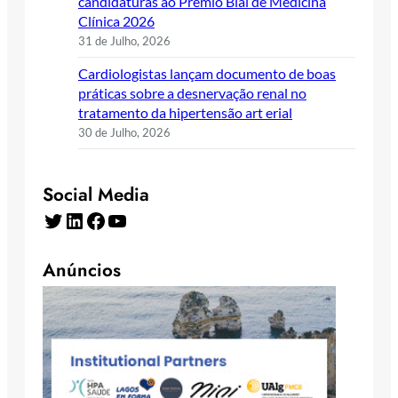
candidaturas ao Prémio Bial de Medicina
Clínica 2026
31 de Julho, 2026
Cardiologistas lançam documento de boas
práticas sobre a desnervação renal no
tratamento da hipertensão art erial
30 de Julho, 2026
Social Media
Twitter
LinkedIn
Facebook
YouTube
Anúncios