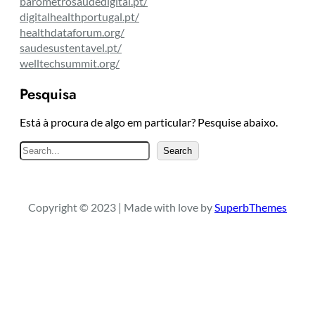
barometrosaudedigital.pt/
digitalhealthportugal.pt/
healthdataforum.org/
saudesustentavel.pt/
welltechsummit.org/
Pesquisa
Está à procura de algo em particular? Pesquise abaixo.
P
Search
e
s
q
Copyright © 2023 | Made with love by
SuperbThemes
u
i
s
a
r